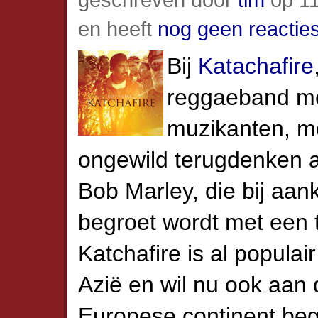
en heeft
nog geen reactie
Bij
Katachafire
reggaeband me
muzikanten, m
ongewild terugdenken a
Bob Marley, die bij aa
begroet wordt met een 
Katchafire is al popula
Azië en wil nu ook aan 
Europese continent beg