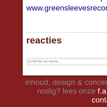
www.greensleevesrecor
reacties
inhoud, design & concer
nodig? lees onze
f.a
cont