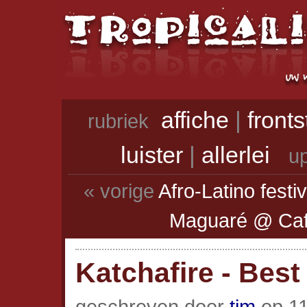
affiche
|
front
rubriek
luister
|
allerlei
up
« vorige
Afro-Latino festi
Maguaré @ Caf
Katchafire - Best
geschreven door
tim
op 11