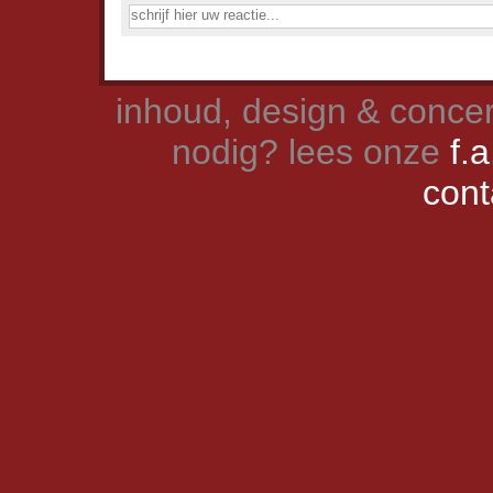
inhoud, design & concer
nodig? lees onze
f.a
cont