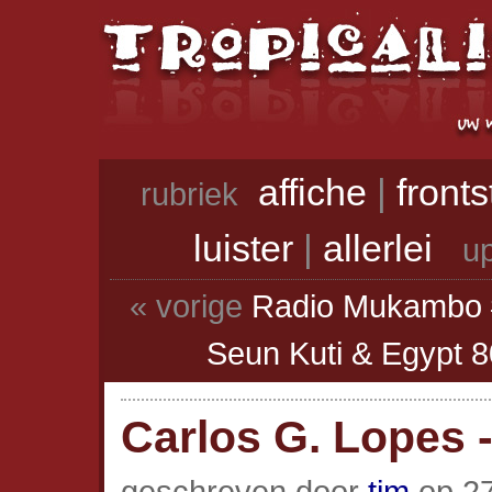
affiche
|
front
rubriek
luister
|
allerlei
up
« vorige
Radio Mukambo #
Seun Kuti & Egypt 8
Carlos G. Lopes 
geschreven door
tim
op 27