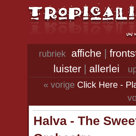
affiche
|
front
rubriek
luister
|
allerlei
up
« vorige
Click Here - Pl
vo
Halva - The Swee