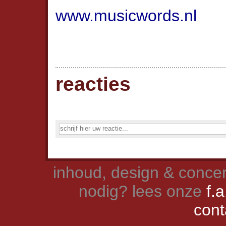
www.musicwords.nl
reacties
inhoud, design & concer
nodig? lees onze
f.a
cont