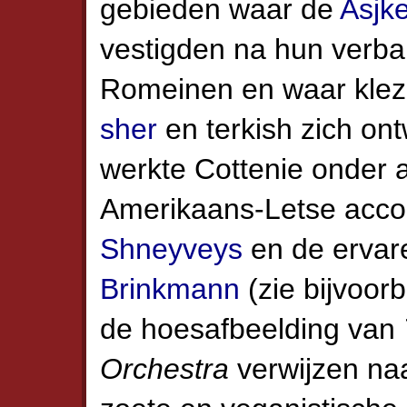
gebieden waar de
Asjk
vestigden na hun verban
Romeinen en waar klezm
sher
en terkish zich ont
werkte Cottenie onder
Amerikaans-Letse accor
Shneyveys
en de ervare
Brinkmann
(zie bijvoorb
de hoesafbeelding van
Orchestra
verwijzen na