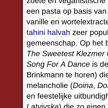
zoete en veganistische 
een pasta op basis van
vanille en wortelextract
tahini halvah
zeer popul
gemeenschap. Op het bi
The Sweetest Klezmer 
Song For A Dance
is de
Brinkmann te horen) di
melancholie (
Doina
,
Do
en feestelijke uitbundig
Latviyska
) die zo eigen