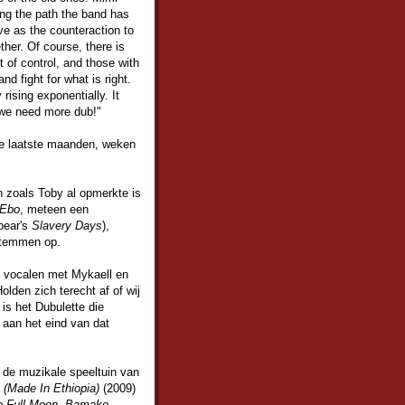
ing the path the band has
ve as the counteraction to
ther. Of course, there is
t of control, and those with
d fight for what is right.
rising exponentially. It
, we need more dub!"
de laatste maanden, weken
 zoals Toby al opmerkte is
Ebo
, meteen een
Spear's
Slavery Days
),
stemmen op.
de vocalen met Mykaell en
lden zich terecht af of wij
is het Dubulette die
 aan het eind van dat
n de muzikale speeltuin van
 (Made In Ethiopia)
(2009)
 Full Moon
,
Bamako