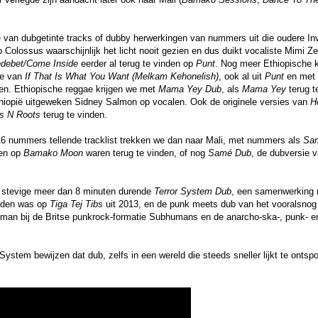
e van dubgetinte tracks of dubby herwerkingen van nummers uit die oudere In
Colossus waarschijnlijk het licht nooit gezien en dus duikt vocaliste Mimi Z
debet/Come Inside
eerder al terug te vinden op
Punt
. Nog meer Ethiopische 
ie van
If That Is What You Want (Melkam Kehonelish)
, ook al uit
Punt
en met 
. Ethiopische reggae krijgen we met
Mama Yey Dub
, als
Mama Yey
terug t
thiopië uitgeweken Sidney Salmon op vocalen. Ook de originele versies van
H
s N Roots
terug te vinden.
 16 nummers tellende tracklist trekken we dan naar Mali, met nummers als
Sa
den op
Bamako Moon
waren terug te vinden, of nog
Samé Dub
, de dubversie 
 stevige meer dan 8 minuten durende
Terror System Dub
, een samenwerking m
vinden was op
Tiga Tej Tibs
uit 2013, en de punk meets dub van het vooralsno
tman bij de Britse punkrock-formatie Subhumans en de anarcho-ska-, punk- e
ystem bewijzen dat dub, zelfs in een wereld die steeds sneller lijkt te ontspo