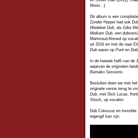
Moon
…).
Dit album is een compilati
Zonder Harper had ook Dub 
Wedebet Dub
, als
Giba We
Melkam Dub
, een dubvers
Mahmoud Ahmed op vocalen
uit 2016 en met de naar E
Dub
waren op
Punt
en
Dub
In de tweede helft van de
waarvan de originelen bei
Bamako Sessions
.
Besluiten doen we met het
originele versie terug te 
Dub
, met Dick Lucas, fron
Shock, op vocalen.
Dub Colossus en Invisible S
tegengif kan zijn.