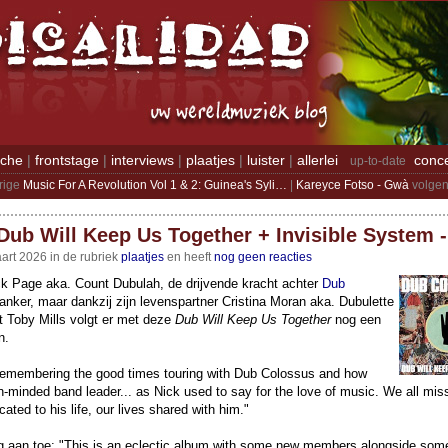
iche
|
frontstage
|
interviews
|
plaatjes
|
luister
|
allerlei
conc
up-to-date
rige
Music For A Revolution Vol 1 & 2: Guinea's Syli…
|
Kareyce Fotso - Gwà
volgen
Dub Will Keep Us Together + Invisible System 
art 2026 in de rubriek
plaatjes
en heeft
nog geen reacties
ck Page aka. Count Dubulah, de drijvende kracht achter
Dub
 kanker, maar dankzij zijn levenspartner Cristina Moran aka. Dubulette
t Toby Mills volgt er met deze
Dub Will Keep Us Together
nog een
n.
remembering the good times touring with Dub Colossus and how
minded band leader... as Nick used to say for the love of music. We all miss
icated to his life, our lives shared with him."
ag aan toe: "This is an eclectic album with some new members alongside some