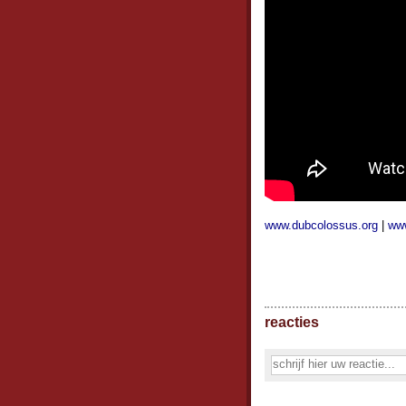
www.dubcolossus.org
|
www
reacties