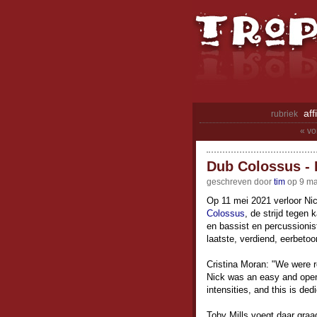
aff
rubriek
« vo
Dub Colossus - 
geschreven door
tim
op 9 ma
Op 11 mei 2021 verloor Ni
Colossus
, de strijd tegen
en bassist en percussionis
laatste, verdiend, eerbetoo
Cristina Moran: "We were 
Nick was an easy and open-
intensities, and this is ded
Toby Mills voegt daar gra