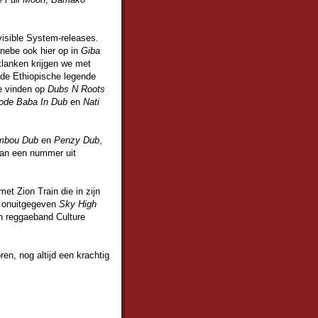
visible System-releases.
enebe ook hier op in
Giba
klanken krijgen we met
de Ethiopische legende
e vinden op
Dubs N Roots
ode Baba In Dub
en
Nati
mbou Dub
en
Penzy Dub
,
van een nummer uit
et Zion Train die in zijn
g onuitgegeven
Sky High
n reggaeband Culture
ren, nog altijd een krachtig