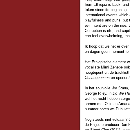
from Ethiopia is back, and
taken since its beginnings 
international events which 
playfulness and puns, but t
evil intent are on the rise
Corruption is rife, and cap
can feel overwhelming, tha
Ik hoop dat we het er ove
en dagen geen moment te 
Het Ethiopische element w
vocaliste Mimi Zenebe ook
hoogtepunt uit de tracklist
Consequences
en opener
In het soulvolle
We Stand
,
George Riley, in
Do We Hav
wel het recht hebben zorgel
samen met Ollie en Amana 
nummer horen we Dubulette 
Nog steeds niet voldaan?
de Engelse producer Dan H
en
Street Clan
(2011), maar