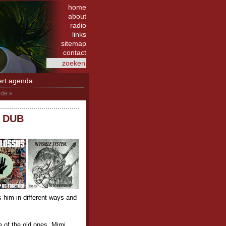
home
about
radio
links
sitemap
contact
ert agenda
de »
- DUB
 him in different ways and
 of the old ones. Mimi