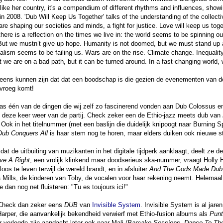
 like her country, it's a compendium of different rhythms and influences, show
in 2008. 'Dub Will Keep Us Together' talks of the understanding of the collecti
are shaping our societies and minds, a fight for justice. Love will keep us toge
here is a reflection on the times we live in: the world seems to be spinning ou
. But we mustn’t give up hope. Humanity is not doomed, but we must stand up an
italism seems to be failing us. Wars are on the rise. Climate change. Inequality 
t we are on a bad path, but it can be turned around. In a fast-changing world
r eens kunnen zijn dat dat een boodschap is die gezien de evenementen van 
vroeg komt!
as één van de dingen die wij zelf zo fascinerend vonden aan Dub Colossus en
 deze keer weer van de partij. Check zeker een de Ethio-jazz meets dub van
! Ook in het titelnummer (met een baslijn die duidelijk knipoogt naar Burning 
Dub Conquers All
is haar stem nog te horen, maar elders duiken ook nieuwe 
 dat de uitbuiting van muzikanten in het digitale tijdperk aanklaagt, deelt ze 
e A Right
, een vrolijk klinkend maar doodserieus ska-nummer, vraagt Holly Ho
oos te leven terwijl de wereld brandt, en in afsluiter
And The Gods Made Dub
Mills, de kinderen van Toby, de vocalen voor haar rekening neemt. Helemaal
dan nog net fluisteren: "Tu es toujours ici!"
 Check dan zeker eens
DUB
van
Invisible System
. Invisible System is al jare
arper, die aanvankelijk bekendheid verwierf met Ethio-fusion albums als
Punt
 verlegde zijn aandacht later ook naar Mali (
Bamako Sessions
,
Dance To The