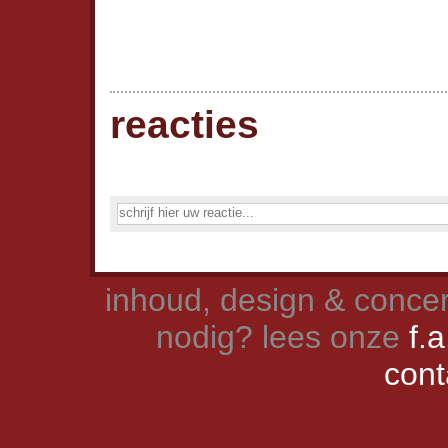
reacties
inhoud, design & concer
nodig? lees onze
f.a
cont