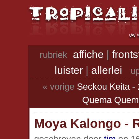
affiche
|
front
rubriek
luister
|
allerlei
up
« vorige
Seckou Keita - 
Quema Quem
Moya Kalongo - 
geschreven door
tim
op 16