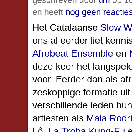
en heeft
nog geen reactie
Het Catalaanse
Slow W
ons al eerder liet ken
Afrobeat Ensemble
en
deze keer het langspe
voor. Eerder dan als af
zeskoppige formatie ui
verschillende leden hun
artiesten als
Mala Rodr
Lô
,
La Troba Kung-Fu