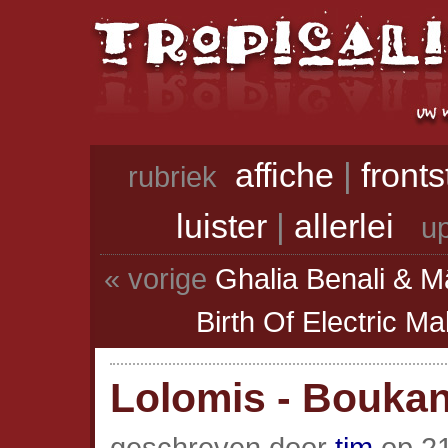
affiche
|
front
rubriek
luister
|
allerlei
up
« vorige
Ghalia Benali &
Birth Of Electric 
Lolomis - Bouka
geschreven door
tim
op 21