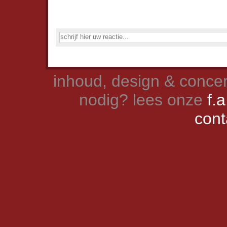
inhoud, design & concer
nodig? lees onze
f.a
cont