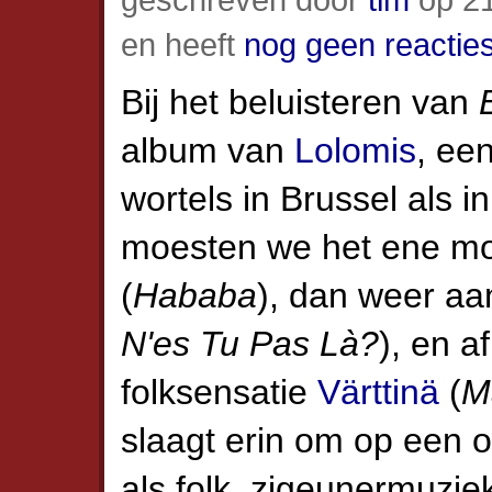
en heeft
nog geen reactie
Bij het beluisteren van
album van
Lolomis
, ee
wortels in Brussel als in
moesten we het ene m
(
Hababa
), dan weer a
N'es Tu Pas Là?
), en a
folksensatie
Värttinä
(
M
slaagt erin om op een
als folk, zigeunermuziek