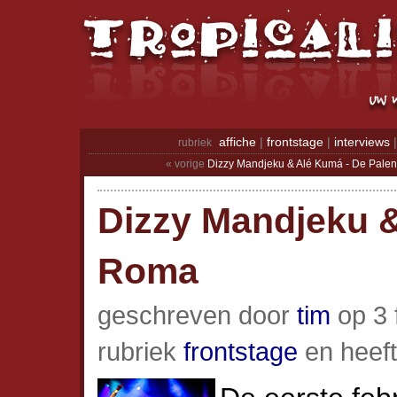
affiche
|
frontstage
|
interviews
rubriek
« vorige
Dizzy Mandjeku & Alé Kumá - De Pale
Dizzy Mandjeku 
Roma
geschreven door
tim
op 3 
rubriek
frontstage
en heef