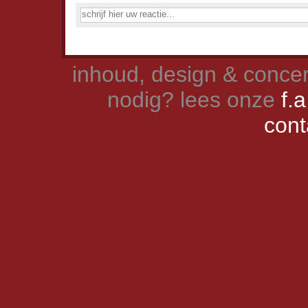
inhoud, design & concer
nodig? lees onze
f.a
cont