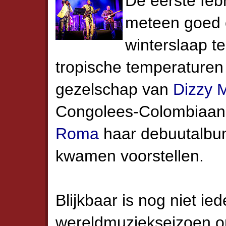
De eerste febr
meteen goed 
winterslaap t
tropische temperaturen 
gezelschap van
Dizzy 
Congolees-Colom­bi­aans
Roma
haar debuutalb
kwamen voorstellen.
Blijkbaar is nog niet i
wereldmuziekseizoen op