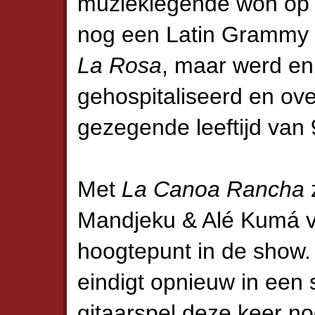
muzieklegende won op 
nog een Latin Grammy 
La Rosa
, maar werd en
gehospitaliseerd en ov
gezegende leeftijd van 
Met
La Canoa Rancha
Mandjeku & Alé Kumá 
hoogtepunt in de show
eindigt opnieuw in een s
gitaarspel deze keer no