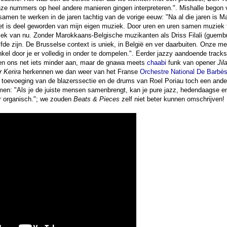
ze nummers op heel andere manieren gingen interpreteren.". Mishalle begon 
men te werken in de jaren tachtig van de vorige eeuw: "Na al die jaren is M
t is deel geworden van mijn eigen muziek. Door uren en uren samen muziek t
ek van nu. Zonder Marokkaans-Belgische muzikanten als Driss Filali (guemb
lfde zijn. De Brusselse context is uniek, in België en ver daarbuiten. Onze me
enkel door je er volledig in onder te dompelen.". Eerder jazzy aandoende track
n ons net iets minder aan, maar de gnawa meets
chaabi
funk van opener
Jil
r Kerira
herkennen we dan weer van het Franse
Orchestre National De Barbè
or toevoeging van de blazerssectie en de drums van Roel Poriau toch een ande
men: "Als je de juiste mensen samenbrengt, kan je pure jazz, hedendaagse en
r organisch."; we zouden
Beats & Pieces
zelf niet beter kunnen omschrijven!