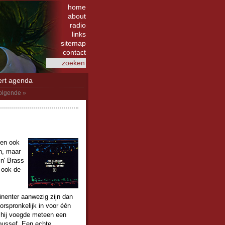
home
about
radio
links
sitemap
contact
ert agenda
olgende »
een ook
n, maar
in' Brass
 ook de
inenter aanwezig zijn dan
rspronkelijk in voor één
 hij voegde meteen een
oussef. Een echte