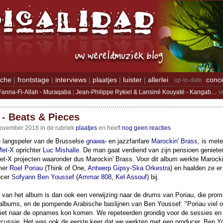
iche
|
frontstage
|
interviews
|
plaatjes
|
luister
|
allerlei
conc
up-to-date
Fanna-Fi-Allah - Muraqaba
|
Jean-Philippe Rykiel & Lansiné Kouyaté - Kangab…
v
 - Beats & Pieces
ovember 2018 in de rubriek
plaatjes
en heeft
nog geen reacties
e langspeler van de Brusselse
gnawa
- en jazzfanfare
Marockin' Brass
, is met
et-X
oprichter
Luc Mishalle
. De man gaat verdiend van zijn pensioen geniete
l Met-X projecten waaronder dus Marockin' Brass. Voor dit album werkte Marock
mer
Roel Poriau
(Think of One,
Antwerp Gipsy-Ska Orkestra
) en haalden ze er
ucer
Sofyann Ben Youssef
(
Ammar 808
,
Kel Assouf
) bij.
el van het album is dan ook een verwijzing naar de drums van Poriau, die prom
albums, en de pompende Arabische baslijnen van Ben Youssef: "Poriau viel oo
iet naar de opnames kon komen. We repeteerden grondig voor de sessies en
cussie. Het was ook de eerste keer dat we werkten met een producer, Ben Y