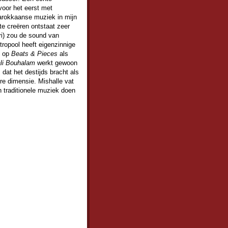
voor het eerst met
arokkaanse muziek in mijn
e creëren ontstaat zeer
ri) zou de sound van
tropool heeft eigenzinnige
s op
Beats & Pieces
als
ali Bouhalam
werkt gewoon
s
dat het destijds bracht als
re dimensie. Mishalle vat
 traditionele muziek doen