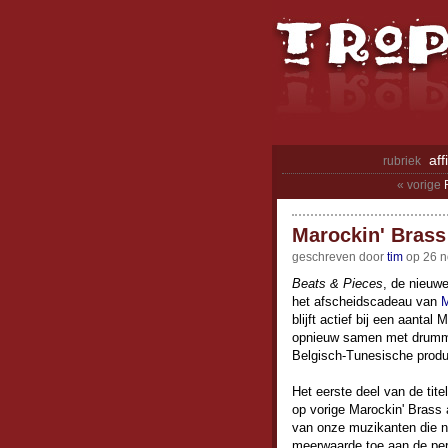
aff
rubriek
« vorige
Marockin' Brass
geschreven door
tim
op 26 n
Beats & Pieces
, de nieuw
het afscheidscadeau van
M
blijft actief bij een aanta
opnieuw samen met drum
Belgisch-Tunesische prod
Het eerste deel van de tit
op vorige Marockin' Brass 
van onze muzikanten die n
meerwaarde toe aan de per