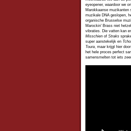
eyeopener, waardoor we on
Marokkaanse muzikanten sa
muzikale DNA geslopen, he
organische Brusselse muzi
Marockin' Brass niet hetze
vibraties. Die vatten kan 
Misschien
of
Straks
sprake
super aanstekelijk en
Tcho
Toura
, maar krijgt hier do
het hele proces perfect sa
samensmelten tot iets zee