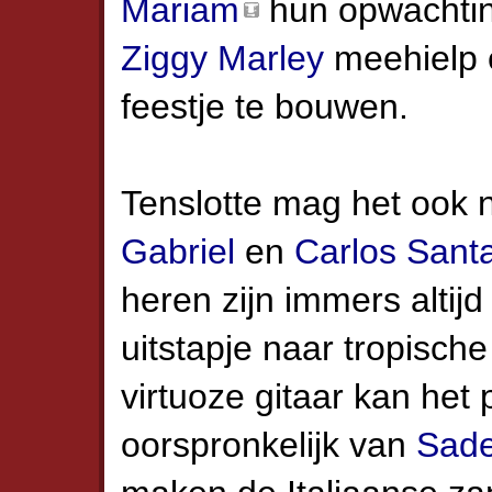
Mariam
hun opwachti
Ziggy Marley
meehielp 
feestje te bouwen.
Tenslotte mag het ook 
Gabriel
en
Carlos Sant
heren zijn immers altij
uitstapje naar tropisch
virtuoze gitaar kan he
oorspronkelijk van
Sad