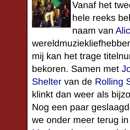
Vanaf het tw
hele reeks b
naam van
Ali
wereldmuziekliefhebbers
mij kan het trage titeln
bekoren. Samen met
J
Shelter
van de
Rolling 
klinkt dan weer als bijz
Nog een paar geslaag
we onder meer terug i