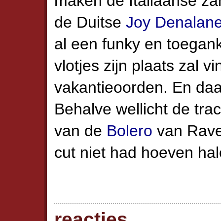
maken de Italiaanse z
de Duitse
Joy Denalan
al een funky en toeganke
vlotjes zijn plaats zal v
vakantieoorden. En daar
Behalve wellicht de tra
van de
Bolero
van Ravel,
cut niet had hoeven hal
reacties