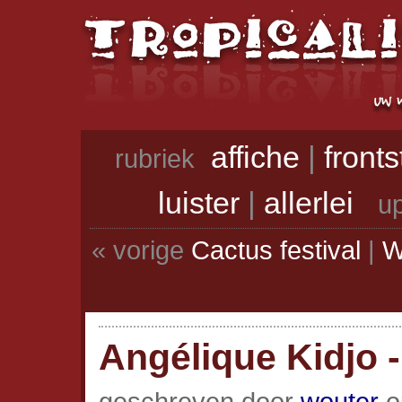
affiche
|
front
rubriek
luister
|
allerlei
up
« vorige
Cactus festival
|
W
Angélique Kidjo -
geschreven door
wouter
op