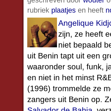
rubriek
plaatjes
en heeft
n
Angelique Kidj
zijn, ze heeft 
niet bepaald b
uit Benin tapt uit een g
waaronder soul, funk, 
en niet in het minst R
(1996) trommelde ze m
zangers uit Benin op. Ze
Salvador de Bahia
, ve