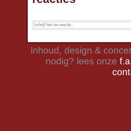
inhoud, design & concer
nodig? lees onze
f.a
cont