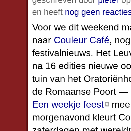
en heeft
nog geen reactie
Voor we dit weekend m
naar
Couleur Café
, no
festivalnieuws. Het Le
na 16 edities nieuwe o
tuin van het Oratoriënh
de Romaanse Poort — a
Een weekje feest
meem
morgenavond kleurt Co
zaterdagen met wereld