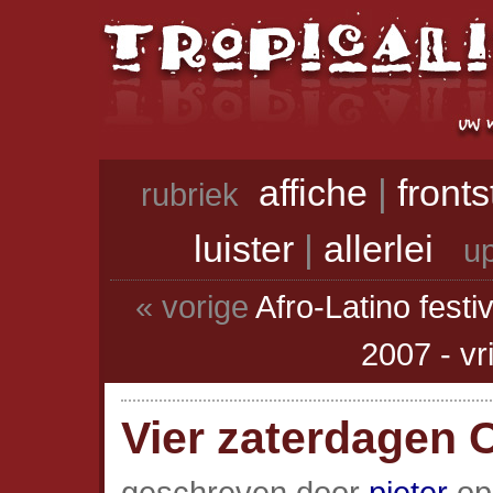
affiche
|
front
rubriek
luister
|
allerlei
up
« vorige
Afro-Latino festi
2007 - vr
Vier zaterdagen C
geschreven door
pieter
op 