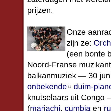
prijzen.
Onze aanrad
zijn ze:
Orch
(een bonte 
Noord-Franse muzikant
balkanmuziek — 30 jun
onbekende
duim-pian
knutselaars uit Congo —
(
mariachi
,
cumbia
en
r