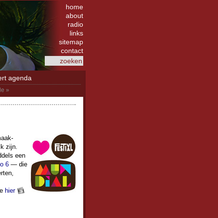
home
about
radio
links
sitemap
contact
ert agenda
e »
maak­
k zijn.
ddels een
o 6
— die
rten,
je
hier