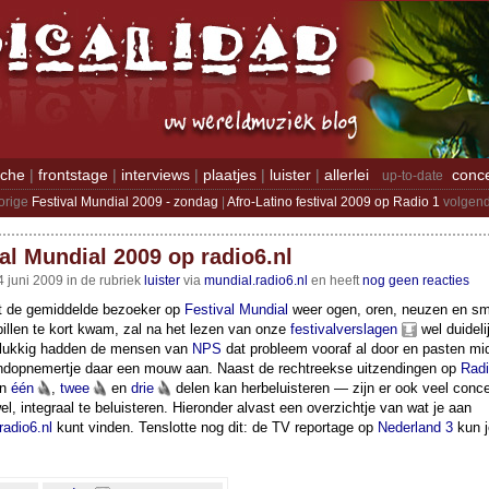
iche
|
frontstage
|
interviews
|
plaatjes
|
luister
|
allerlei
conc
up-to-date
orige
Festival Mundial 2009 - zondag
|
Afro-Latino festival 2009 op Radio 1
volgend
al Mundial 2009 op radio6.nl
 juni 2009 in de rubriek
luister
via
mundial.radio6.nl
en heeft
nog geen reacties
t de gemiddelde bezoeker op
Festival Mundial
weer ogen, oren, neuzen en s
illen te kort kwam, zal na het lezen van onze
festivalverslagen
wel duidelij
lukkig hadden de mensen van
NPS
dat probleem vooraf al door en pasten mi
ndopnemertje daar een mouw aan. Naast de rechtreekse uitzendingen op
Radi
in
één
,
twee
en
drie
delen kan her­beluis­teren — zijn er ook veel conce
el, integraal te beluisteren. Hieronder alvast een overzichtje van wat je aan
radio6.nl
kunt vinden. Tenslotte nog dit: de TV reportage op
Nederland 3
kun 