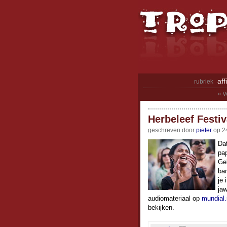
aff
rubriek
« v
Herbeleef Festiv
geschreven door
pieter
op 24
Da
pap
Ge
ba
je 
jaw
audiomateriaal op
mundial.
bekijken.