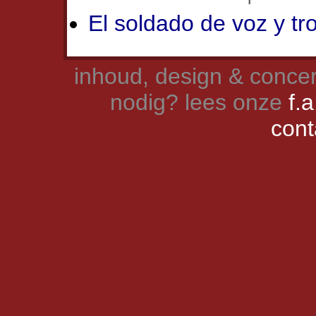
El soldado de voz y t
inhoud, design & concer
nodig? lees onze
f.a
cont