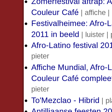
Zomerfestival aftrap: A
Couleur Café
| affiche |
Festivalheimee: Afro-La
2011 in beeld
| luister |
Afro-Latino festival 20
pieter
Affiche Mundial, Afro-
Couleur Café complee
pieter
To'Mezclao - Hibrid
| pl
Antilliaanse feesten 20